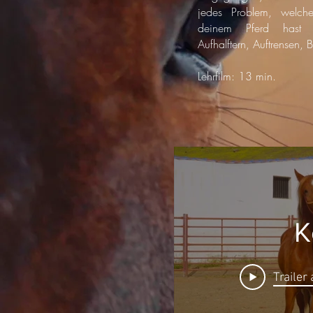
jedes Problem, welche
deinem Pferd hast 
Aufhalftern, Auftrensen, B
Lehrfilm: 13 min.
K
Trailer