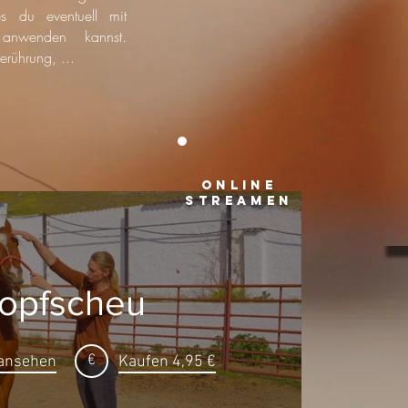
s du eventuell mit
anwenden kannst.
erührung, ...
online
streamen
opfscheu
€
 ansehen
Kaufen 4,95 €