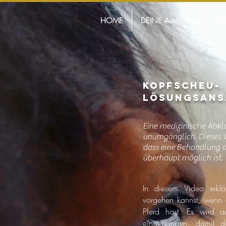
HOME
DEINE Ausbildung
Ma
Kopfscheu-
Lösungsans
Eine medizinische Abkl
unumgänglich. Dieses Vi
dass eine Behandlung 
überhaupt möglich ist.
In diesem Video erkl
vorgehen kannst, wenn 
Pferd hast. Es wird au
eingegangen, damit d