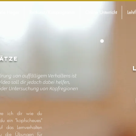
rie Heger
Reitkunst/Kursprogramm
Online Unterricht
Lehr
ätze
ärung von auffälligem Verhaltens
ist
deo soll dir jedoch dabei helfen,
oder Untersuchung von Kopfregionen
äre ich dir wie du
du ein "kopfscheues"
f das Lernverhalten
u die Übungen für