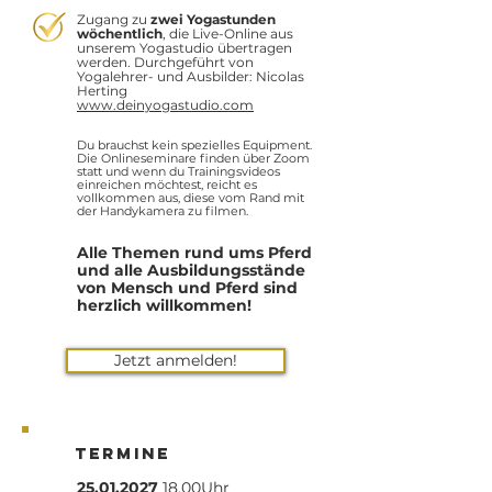
Zugang zu
zwei Yogastunden
wöchentlich
, die Live-Online aus
unserem Yogastudio übertragen
werden. Durchgeführt von
Yogalehrer- und Ausbilder: Nicolas
Herting
www.deinyogastudio.com
Du brauchst kein spezielles Equipment.
Die Onlineseminare finden über
Zoom
statt und wenn du Trainingsvideos
einreichen möchtest, reicht es
vollkommen aus, diese vom Rand mit
der Handykamera zu filmen.
Alle Themen rund ums Pferd
und alle
Ausbildungsstände
von Mensch und Pferd sind
herzlich willkommen!
Jetzt anmelden!
Termine
25.01.2027
18.00Uhr