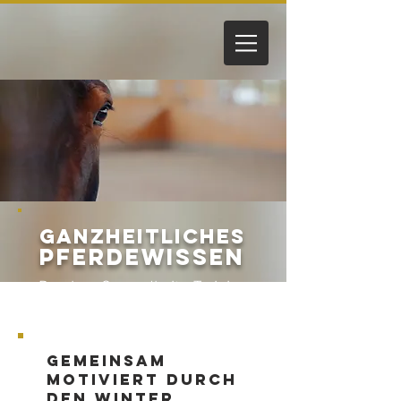
GANZHEITLICHES
PFER
DEWISSEN
Psyche -
Gesundheit - Training
Gemeinsam
motiviert durch
den Winter